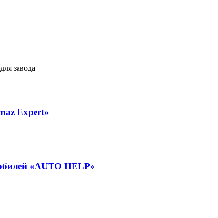
maz Expert»
омобилей «AUTO HELP»