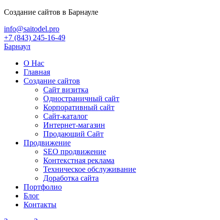
Создание сайтов в Барнауле
info@saitodel.pro
+7 (843) 245-16-49
Барнаул
О Нас
Главная
Создание сайтов
Сайт визитка
Одностраничный сайт
Корпоративный сайт
Сайт-каталог
Интернет-магазин
Продающий Сайт
Продвижение
SEO продвижение
Контекстная реклама
Техническое обслуживание
Доработка сайта
Портфолио
Блог
Контакты