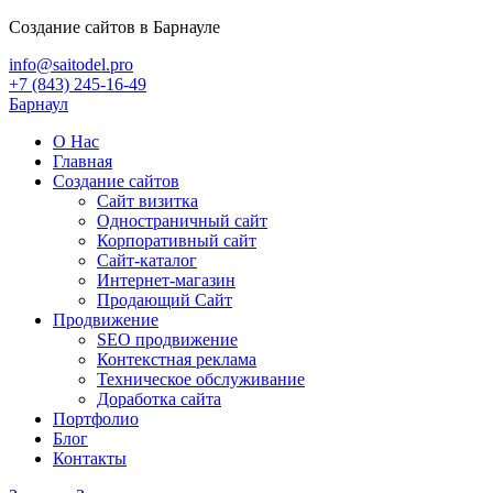
Создание сайтов в Барнауле
info@saitodel.pro
+7 (843) 245-16-49
Барнаул
О Нас
Главная
Создание сайтов
Сайт визитка
Одностраничный сайт
Корпоративный сайт
Сайт-каталог
Интернет-магазин
Продающий Сайт
Продвижение
SEO продвижение
Контекстная реклама
Техническое обслуживание
Доработка сайта
Портфолио
Блог
Контакты