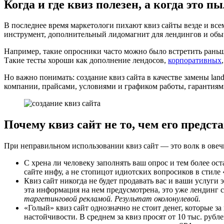
Когда и где квиз полезен, а когда это пы
В последнее время маркетологи пихают квиз сайты везде и всем
инструмент, дополнительный лидомагнит для лендингов и обыч
Например, такие опросники часто можно было встретить рань
Такие тесты хороши как дополнение лендосов,
корпоративных
Но важно понимать: создание квиз сайта в качестве замены land
компании, прайсами, условиями и графиком работы, гарантиями 
Почему квиз сайт не то, чем его предс
При неправильном использовании квиз сайт — это волк в овеч
С хрена ли человеку заполнять ваш опрос и тем более ос
сайте инфу, а не стопицот идиотских вопросиков в стиле 
Квиз сайт никогда не будет продавать вас и ваши услуги
эта информация на нем предусмотрена, это уже лендинг с
таргетинговой рекламой. Результат околонулевой.
«Голый» квиз сайт однозначно не стоит денег, которые з
настойчивости. В среднем за квиз просят от 10 тыс. рубл