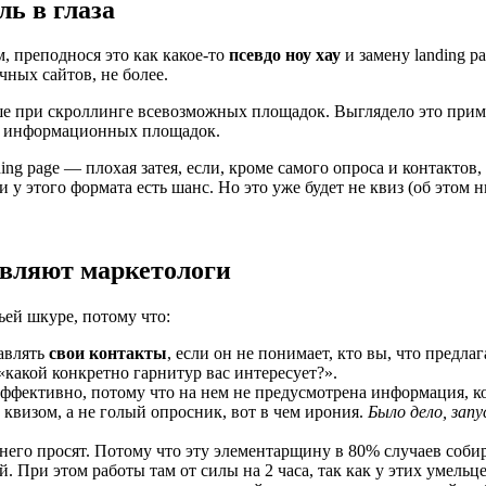
ль в глаза
, преподнося это как какое-то
псевдо ноу хау
и замену landing p
ных сайтов, не более.
ше при скроллинге всевозможных площадок. Выглядело это прим
, информационных площадок.
ing page — плохая затея, если, кроме самого опроса и контактов,
у этого формата есть шанс. Но это уже будет не квиз (об этом н
тавляют маркетологи
ьей шкуре, потому что:
тавлять
свои контакты
, если он не понимает, кто вы, что предла
«какой конкретно гарнитур вас интересует?».
 эффективно, потому что на нем не предусмотрена информация, к
 квизом, а не голый опросник, вот в чем ирония.
Было дело, зап
а него просят. Потому что эту элементарщину в 80% случаев соб
ей. При этом работы там от силы на 2 часа, так как у этих умел