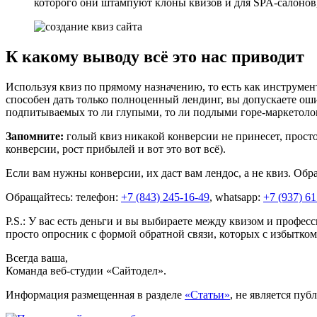
которого они штампуют клоны квизов и для SPA-салонов
К какому выводу всё это нас приводит
Используя квиз по прямому назначению, то есть как инструмент
способен дать только полноценный лендинг, вы допускаете ош
подпитываемых то ли глупыми, то ли подлыми горе-маркетоло
Запомните:
голый квиз никакой конверсии не принесет, просто
конверсии, рост прибылей и вот это вот всё).
Если вам нужны конверсии, их даст вам лендос, а не квиз. О
Обращайтесь: телефон:
+7 (843) 245-16-49
, whatsapp:
+7 (937) 6
P.S.: У вас есть деньги и вы выбираете между квизом и профе
просто опросник с формой обратной связи, которых с избытком и
Всегда ваша,
Команда веб-студии «Сайтодел».
Информация размещенная в разделе
«Статьи»
, не является пу