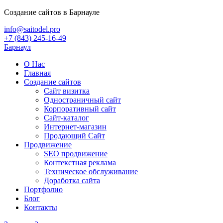
Создание сайтов в Барнауле
info@saitodel.pro
+7 (843) 245-16-49
Барнаул
О Нас
Главная
Создание сайтов
Сайт визитка
Одностраничный сайт
Корпоративный сайт
Сайт-каталог
Интернет-магазин
Продающий Сайт
Продвижение
SEO продвижение
Контекстная реклама
Техническое обслуживание
Доработка сайта
Портфолио
Блог
Контакты