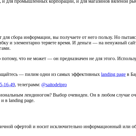
, и для промышленных корпораций, и для магазинов вяленой ры
 для сбора информации, вы получаете от него пользу. Но пытаяс
ибку и элементарно теряете время. И деньги — на ненужный сай
гами.
 потому, что не может — он предназначен не для этого. Использ
бращайтесь — пилим одни из самых эффективных
landing page
в Ба
15-16-49
, телеграмм:
@saitodelpro
ссиональным лендиногом? Выбор очевиден. Он в любом случае оче
 в landing page.
бличной офертой и носит исключительно информационный или об