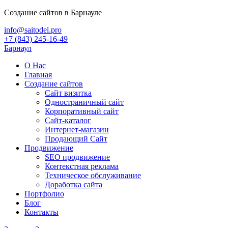
Создание сайтов в Барнауле
info@saitodel.pro
+7 (843) 245-16-49
Барнаул
О Нас
Главная
Создание сайтов
Сайт визитка
Одностраничный сайт
Корпоративный сайт
Сайт-каталог
Интернет-магазин
Продающий Сайт
Продвижение
SEO продвижение
Контекстная реклама
Техническое обслуживание
Доработка сайта
Портфолио
Блог
Контакты