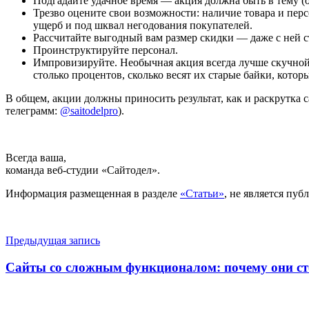
Подгадайте удачное время — акция должна быть в тему (об
Трезво оцените свои возможности: наличие товара и перс
ущерб и под шквал негодования покупателей.
Рассчитайте выгодный вам размер скидки — даже с ней с
Проинструктируйте персонал.
Импровизируйте. Необычная акция всегда лучше скучной.
столько процентов, сколько весят их старые байки, которы
В общем, акции должны приносить результат, как и раскрутка с
телеграмм:
@saitodelpro
).
Всегда ваша,
команда веб-студии «Сайтодел».
Информация размещенная в разделе
«Статьи»
, не является пу
Предыдущая запись
Сайты со сложным функционалом: почему они ст