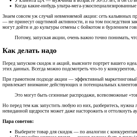
У клиента ЦА — мужчины в возрасте 30-35 лет, и он со в
Когда какие-нибудь ультра-
мега
-узкоспециализированные
Знаем совсем уж случай невменяемой акции: сеть кальянных п
— не принесут ощутимой активности, и на том последствия зако
могут дойти и до культуры отмены с бойкотом и бурлением говн
Потому, запуская акции, очень важно точно понимать, что
Как делать надо
Перед запуском скидок и акций, выясните портрет вашего идеал
этих данных. Всегда можно подсмотреть что-то у конкурентов, 
При грамотном подходе акции — эффективный маркетинговый х
привлекает внимание действующих и потенциальных клиентов,
Это могут быть сезонные распродажи, всевозможные «тов
Но перед тем как запустить любую из них, разберитесь, нужна
невиданной щедрости может даже насторожить и оттолкнуть а
Пара советов:
Выберите товар для скидок — по аналогии с конкурентами