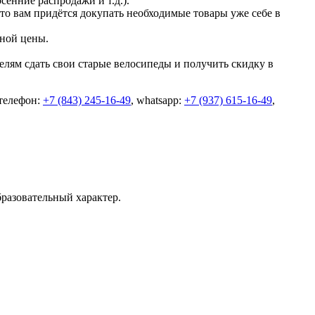
сенние распродажи и т.д.).
что вам придётся докупать необходимые товары уже себе в
чной цены.
лям сдать свои старые велосипеды и получить скидку в
(телефон:
+7 (843) 245-16-49
, whatsapp:
+7 (937) 615-16-49
,
разовательный характер.