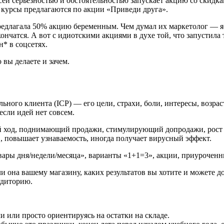
сей серьёзностью и обстоятельностью запускает акцию со скидка
 курсы предлагаются по акции «Приведи друга».
редлагала 50% акцию беременным. Чем думал их маркетолог — я
нчатся. А вот с идиотскими акциями в духе той, что запустила 
* в соцсетях.
 вы делаете и зачем.
ьного клиента (ICP) — его цели, страхи, боли, интересы, возра
если идей нет совсем.
од, поднимающий продажи, стимулирующий допродажи, рост чека
 повышает узнаваемость, иногда получает вирусный эффект.
ары дня/недели/месяца», варианты «1+1=3», акции, приуроченны
 ли она вашему магазину, каких результатов вы хотите и можете
удиторию.
 или просто ориентируясь на остатки на складе.