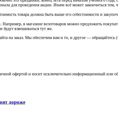
ычно это праздники, конец лета перед началом учебного года, о
онала для проведения акции. Иначе всё может закончиться тем, 
тоимость товара должна быть выше его себестоимости и закупо
 Например, в магазине велотоваров можно предложить покупате
е будут взвешиваться тут же.
айта на заказ. Мы обеспечим вам и то, и другое — обращайтесь 
бличной офертой и носит исключительно информационный или об
оят дороже